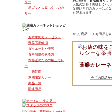
242.4kcal、食塩換算０．
リー
人気の定番！美味しくヘル
黒ゴマと大豆もやしのカ
な鶏ひき肉のカレーはどな
も好まれます
リー
全 [3] 商品中 [1-3] 商
おすすめカレーセット
野菜不足解消
ダイエットや美容
食事制限のある方
本格派のための極上カレ
薬膳カレー
ー
ご贈答用
期間限定カレー
商品一覧
関連商品