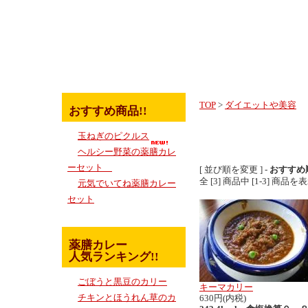
TOP
>
ダイエットや美容
おすすめ商品!!
ダイエッ
玉ねぎのピクルス
ヘルシー野菜の薬膳カレ
ーセット
[ 並び順を変更 ] -
おすすめ
全 [3] 商品中 [1-3] 商
元気でいてね薬膳カレー
セット
薬膳カレー
人気ランキング!!
ごぼうと黒豆のカリー
キーマカリー
チキンとほうれん草のカ
630円(内税)